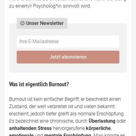
zu einem/r Psycholog*in sinnvoll wird.
Unser Newsletter
Do
*Ihre
not
E-
fill
Mailadresse:
Jetzt abonnieren
this
field
Was ist eigentlich Burnout?
Burnout ist kein einfacher Begriff; er beschreibt einen
Zustand, der weit verbreitet ist und vielen bekannt
erscheint, jedoch tiefer greift als normale Erschöpfung.
Es bezeichnet eine chronische, durch
Überlastung
oder
anhaltenden Stress
hervorgerufene
körperliche
,
emotionale
und
mentale Erschöpfung
. Man könnte es