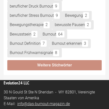
beruflicher Druck Burnout
9
beruflicher Stress Burnout
9
Bewegung
2
Bewegungstherapie
2
bewusste Pausen
2
Bewusstsein
2
Burnout
64
Burnout Definition
7
Burnout erkennen
3
Burnout Frühwarnsignale
8
Weitere Stichwörter
Evolution24 LLC
30 N Gould St Ste N Sheridan - WY 82801, Vereinigte
Staaten von Amerika
E-Mail:
info@das-burnout-magazin.de