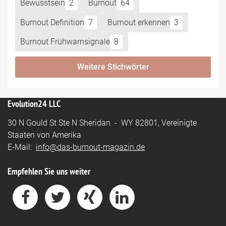
Bewusstsein
2
Burnout
64
Burnout Definition
7
Burnout erkennen
3
Burnout Frühwarnsignale
8
Weitere Stichwörter
Evolution24 LLC
30 N Gould St Ste N Sheridan - WY 82801, Vereinigte
Staaten von Amerika
E-Mail:
info@das-burnout-magazin.de
Empfehlen Sie uns weiter