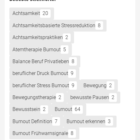
Achtsamkeit
20
Achtsamkeitsbasierte Stressreduktion
8
Achtsamkeitspraktiken
2
Atemtherapie Burnout
5
Balance Beruf Privatleben
8
beruflicher Druck Burnout
9
beruflicher Stress Burnout
9
Bewegung
2
Bewegungstherapie
2
bewusste Pausen
2
Bewusstsein
2
Burnout
64
Burnout Definition
7
Burnout erkennen
3
Burnout Frühwarnsignale
8