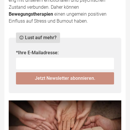
eng mit unserem emotionalen und psychischen
Zustand verbunden. Daher können
Bewegungstherapien
einen ungemein positiven
Einfluss auf Stress und Burnout haben.
Lust auf mehr?
Do
*Ihre E-Mailadresse:
not
fill
this
Jetzt Newsletter abonnieren.
field