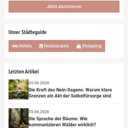
fill
Mailadresse:
Jetzt abonnieren
this
field
Unser Städteguide
Hotels
Restaurants
Shopping
Letzten Artikel
03.06.2026
Die Kraft des Nein-Sagens: Warum klare 
Grenzen ein Akt der Selbstfürsorge sind
03.06.2026
Die Sprache der Bäume: Wie 
kommunizieren Wälder wirklich?